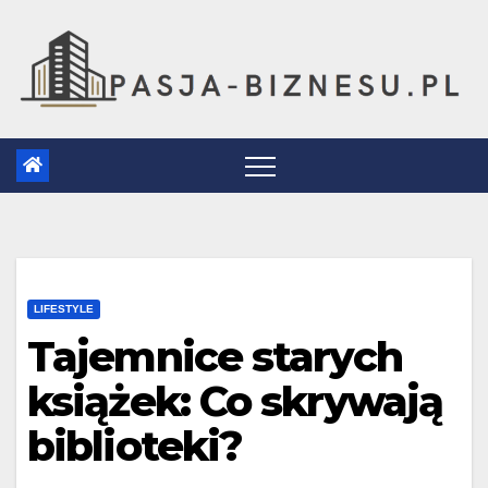
Skip
to
content
LIFESTYLE
Tajemnice starych
książek: Co skrywają
biblioteki?