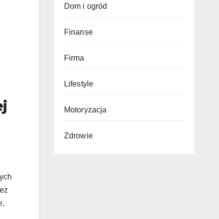
Dom i ogród
Finanse
Firma
Lifestyle
j
Motoryzacja
Zdrowie
nych
zez
e,