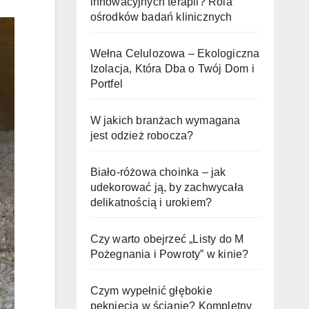
innowacyjnych terapii? Rola
ośrodków badań klinicznych
Wełna Celulozowa – Ekologiczna
Izolacja, Która Dba o Twój Dom i
Portfel
W jakich branżach wymagana
jest odzież robocza?
Biało-różowa choinka – jak
udekorować ją, by zachwycała
delikatnością i urokiem?
Czy warto obejrzeć „Listy do M
Pożegnania i Powroty” w kinie?
Czym wypełnić głębokie
pęknięcia w ścianie? Kompletny