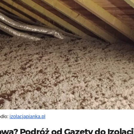
ódło:
izolacjapianka.pl
wa? Podróż od Gazety do Izolacj