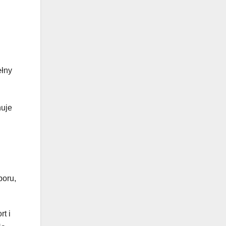
ełny
nuje
boru,
t i