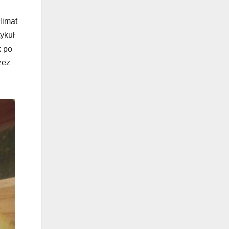
limat
ykuł
k po
zez