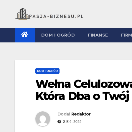
Skip
to
content
DOM I OGRÓD
FINANSE
FIR
DOM I OGRÓD
Wełna Celulozowa 
Która Dba o Twój 
Dodał
Redaktor
SIE 6, 2025