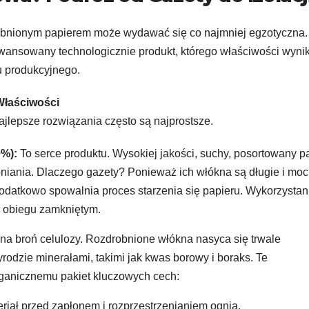
robnionym papierem może wydawać się co najmniej egzotyczna.
wansowany technologicznie produkt, którego właściwości wynik
u produkcyjnego.
Właściwości
ajlepsze rozwiązania często są najprostsze.
0%):
To serce produktu. Wysokiej jakości, suchy, posortowany p
iania. Dlaczego gazety? Ponieważ ich włókna są długie i moc
 dodatkowo spowalnia proces starzenia się papieru. Wykorzystan
o obiegu zamkniętym.
jna broń celulozy. Rozdrobnione włókna nasyca się trwale
rodzie minerałami, takimi jak kwas borowy i boraks. Te
rganicznemu pakiet kluczowych cech:
iał przed zapłonem i rozprzestrzenianiem ognia.