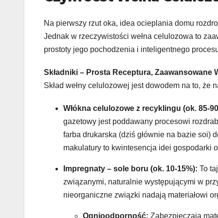
Na pierwszy rzut oka, idea ocieplania domu rozd
Jednak w rzeczywistości wełna celulozowa to zaa
prostoty jego pochodzenia i inteligentnego proces
Składniki – Prosta Receptura, Zaawansowane 
Skład wełny celulozowej jest dowodem na to, że n
Włókna celulozowe z recyklingu (ok. 85-9
gazetowy jest poddawany procesowi rozdrabn
farba drukarska (dziś głównie na bazie soi)
makulatury to kwintesencja idei gospodarki 
Impregnaty – sole boru (ok. 10-15%):
To ta
związanymi, naturalnie występującymi w przy
nieorganiczne związki nadają materiałowi o
Ognioodporność:
Zabezpieczają mater