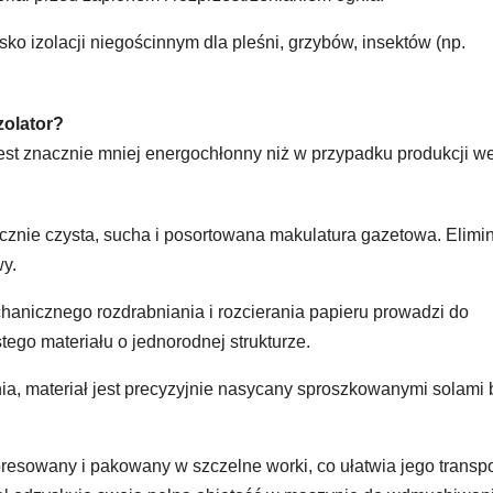
ko izolacji niegościnnym dla pleśni, grzybów, insektów (np.
zolator?
st znacznie mniej energochłonny niż w przypadku produkcji w
ącznie czysta, sucha i posortowana makulatura gazetowa. Elimi
wy.
anicznego rozdrabniania i rozcierania papieru prowadzi do
tego materiału o jednorodnej strukturze.
ia, materiał jest precyzyjnie nasycany sproszkowanymi solami 
resowany i pakowany w szczelne worki, co ułatwia jego transpor