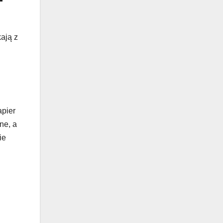
ają z
apier
ne, a
ie