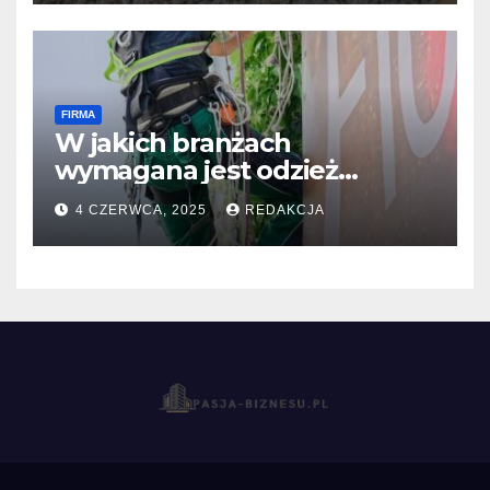
FIRMA
W jakich branżach
wymagana jest odzież
robocza?
4 CZERWCA, 2025
REDAKCJA