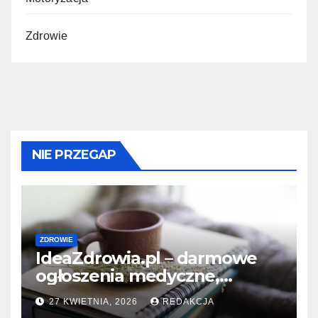
Zdrowie
NIE PRZEGAP
ZDROWIE
IdeaZdrowia.pl – darmowe
ogłoszenia medyczne,
ogłoszenia dla gabinetów,
27 KWIETNIA, 2026
REDAKCJA
ogłoszenia dla klinik i