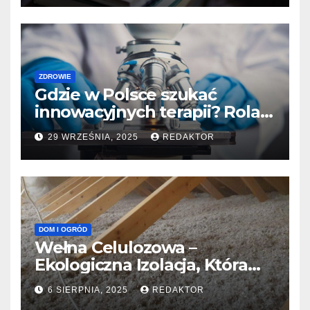
ogłoszenia pracy w ochronie
zdrowia
ZDROWIE
Gdzie w Polsce szukać
innowacyjnych terapii? Rola
ośrodków badań klinicznych
29 WRZEŚNIA, 2025
REDAKTOR
DOM I OGRÓD
Wełna Celulozowa –
Ekologiczna Izolacja, Która
Dba o Twój Dom i Portfel
6 SIERPNIA, 2025
REDAKTOR