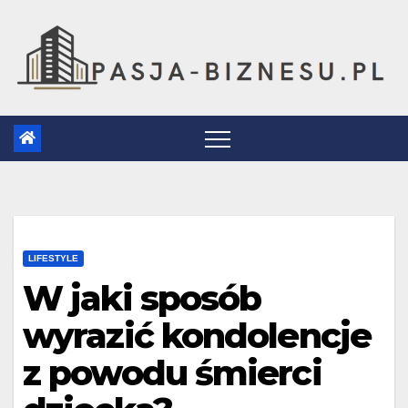
Skip
to
content
LIFESTYLE
W jaki sposób
wyrazić kondolencje
z powodu śmierci