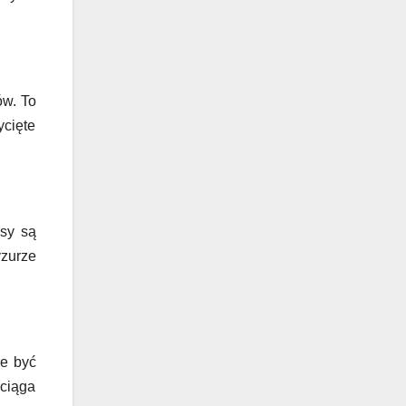
ów. To
ycięte
osy są
yzurze
e być
yciąga