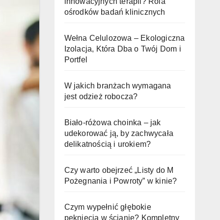
innowacyjnych terapii? Rola
ośrodków badań klinicznych
Wełna Celulozowa – Ekologiczna
Izolacja, Która Dba o Twój Dom i
Portfel
W jakich branżach wymagana
jest odzież robocza?
Biało-różowa choinka – jak
udekorować ją, by zachwycała
delikatnością i urokiem?
Czy warto obejrzeć „Listy do M
Pożegnania i Powroty” w kinie?
Czym wypełnić głębokie
pęknięcia w ścianie? Kompletny