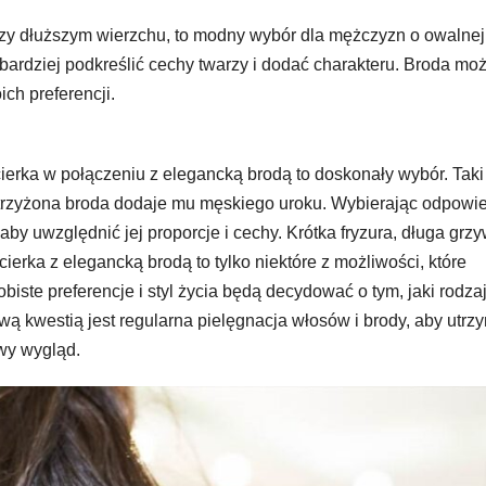
, przy dłuższym wierzchu, to modny wybór dla mężczyzn o owalnej
bardziej podkreślić cechy twarzy i dodać charakteru. Broda mo
ich preferencji.
cierka w połączeniu z elegancką brodą to doskonały wybór. Taki 
zystrzyżona broda dodaje mu męskiego uroku. Wybierając odpowi
aby uwzględnić jej proporcje i cechy. Krótka fryzura, długa grz
ierka z elegancką brodą to tylko niektóre z możliwości, które
iste preferencje i styl życia będą decydować o tym, jaki rodza
wą kwestią jest regularna pielęgnacja włosów i brody, aby utrz
wy wygląd.