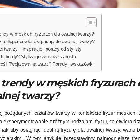
rendy w męskich fryzurach dla owalnej twarzy?
kie długości włosów pasują do owalnej twarzy?
 twarzy – inspiracje i porady od stylisty.
o brody? Stylizacje włosów i zarostu.
eśli Twoją owalną twarz? Porady i wskazówki.
 trendy w męskich fryzurach 
lnej twarzy?
j pożądanych kształtów twarzy w kontekście fryzur męskich. 
 eksperymentowanie z różnymi rodzajami fryzur, co otwiera dr
dnak aby osiągnąć idealną fryzurę dla owalnej twarzy, warto 
ryzjerskimi. W tym artykule przedstawimy najmodniejsze tr