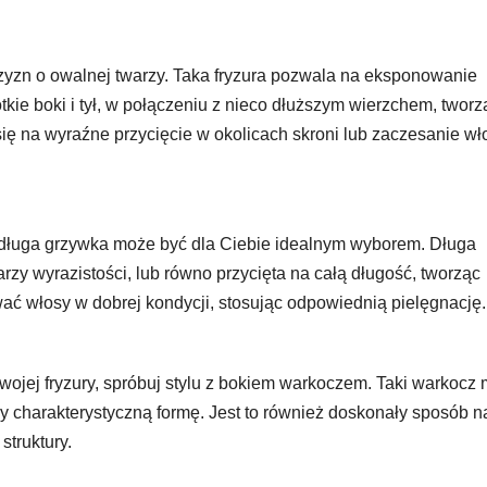
zyzn o owalnej twarzy. Taka fryzura pozwala na eksponowanie
ótkie boki i tył, w połączeniu z nieco dłuższym wierzchem, tworz
ię na wyraźne przycięcie w okolicach skroni lub zaczesanie w
to długa grzywka może być dla Ciebie idealnym wyborem. Długa
zy wyrazistości, lub równo przycięta na całą długość, tworząc
wać włosy w dobrej kondycji, stosując odpowiednią pielęgnację.
ojej fryzury, spróbuj stylu z bokiem warkoczem. Taki warkocz
rzy charakterystyczną formę. Jest to również doskonały sposób n
struktury.