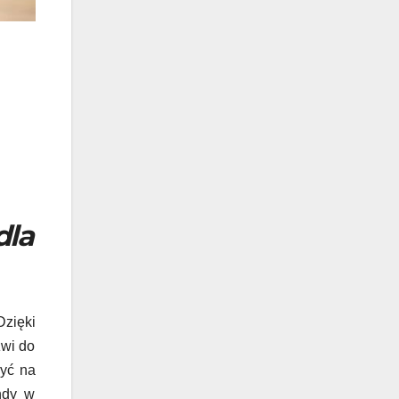
dla
Dzięki
zwi do
być na
endy w