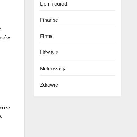
Dom i ogród
Finanse
ą
Firma
łosów
Lifestyle
Motoryzacja
Zdrowie
 może
a