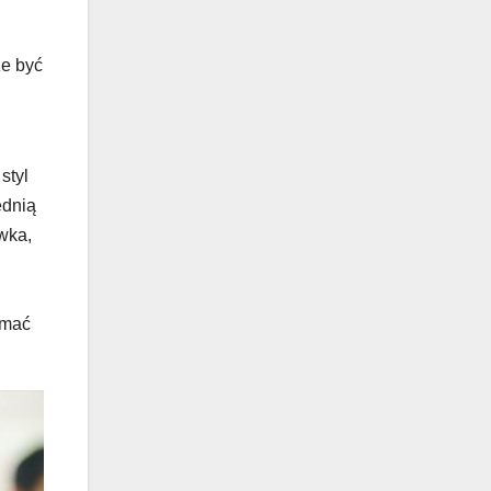
że być
styl
ednią
ywka,
j
ymać