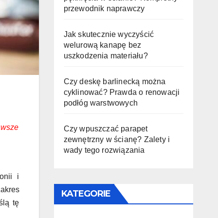
przewodnik naprawczy
Jak skutecznie wyczyścić
welurową kanapę bez
uszkodzenia materiału?
Czy deskę barlinecką można
cyklinować? Prawda o renowacji
podłóg warstwowych
zawsze
Czy wpuszczać parapet
zewnętrzny w ścianę? Zalety i
wady tego rozwiązania
nii i
zakres
KATEGORIE
ślą tę