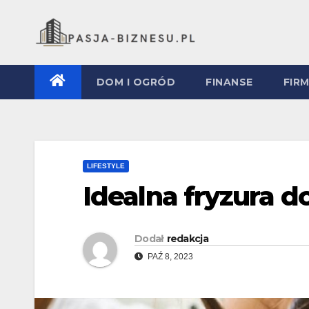
Skip
to
content
DOM I OGRÓD
FINANSE
FIR
LIFESTYLE
Idealna fryzura d
Dodał
redakcja
PAŹ 8, 2023