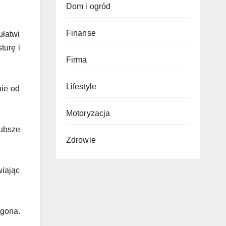
Dom i ogród
Finanse
ułatwi
turę i
Firma
Lifestyle
nie od
Motoryzacja
rubsze
Zdrowie
wiając
ogona.