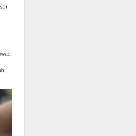
ść i
tować
ub