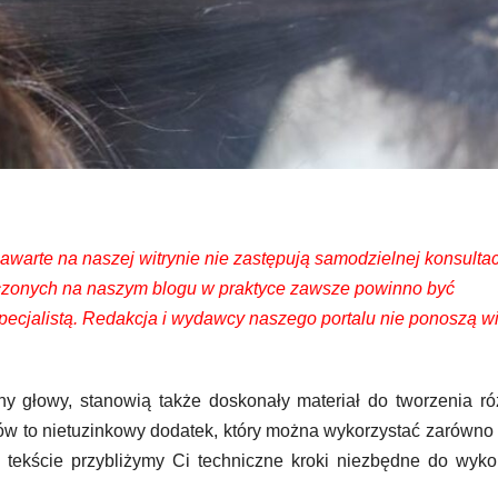
warte na naszej witrynie nie zastępują samodzielnej konsultac
zczonych na naszym blogu w praktyce zawsze powinno być
cjalistą. Redakcja i wydawcy naszego portalu nie ponoszą w
ny głowy, stanowią także doskonały materiał do tworzenia r
ów to nietuzinkowy dodatek, który można wykorzystać zarówno
 tekście przybliżymy Ci techniczne kroki niezbędne do wyk