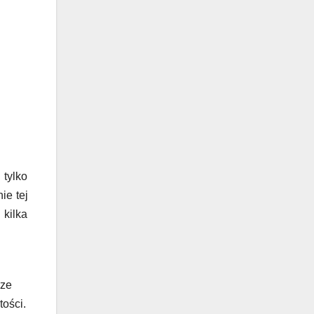
 tylko
ie tej
 kilka
rze
tości.