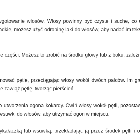
ygotowanie włosów. Włosy powinny być czyste i suche, co 
gładkie, możesz użyć odrobinę laki do włosów, aby nadać im teks
e części. Możesz to zrobić na środku głowy lub z boku, zależ
rmować pętlę, przeciągając włosy wokół dwóch palców. Im g
e zawiąż pętlę, tworząc pierścień.
do utworzenia ogona kokardy. Owiń włosy wokół pętli, pozosta
 wsuwki do włosów, aby utrzymać ogon w miejscu.
ykałaczką lub wsuwką, przekładając ją przez środek pętli i 