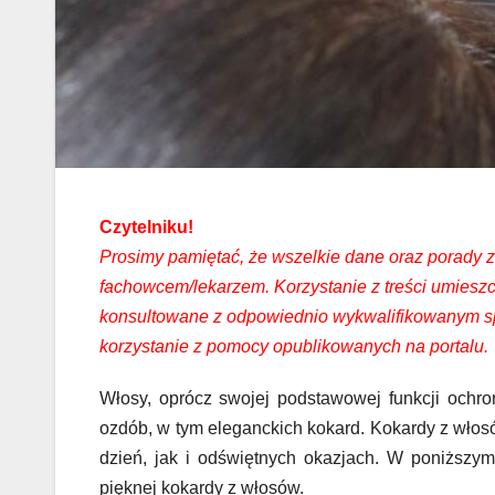
Czytelniku!
Prosimy pamiętać, że wszelkie dane oraz porady za
fachowcem/lekarzem. Korzystanie z treści umies
konsultowane z odpowiednio wykwalifikowanym spe
korzystanie z pomocy opublikowanych na portalu.
Włosy, oprócz swojej podstawowej funkcji ochro
ozdób, w tym eleganckich kokard. Kokardy z włos
dzień, jak i odświętnych okazjach. W poniższym
pięknej kokardy z włosów.