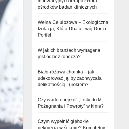
innowacyjnych terapii? Rola
ośrodków badań klinicznych
Wełna Celulozowa – Ekologiczna
Izolacja, Która Dba o Twój Dom i
Portfel
W jakich branżach wymagana
jest odzież robocza?
Biało-różowa choinka – jak
udekorować ją, by zachwycała
delikatnością i urokiem?
Czy warto obejrzeć „Listy do M
Pożegnania i Powroty” w kinie?
Czym wypełnić głębokie
pęknięcia w ścianie? Kompletny