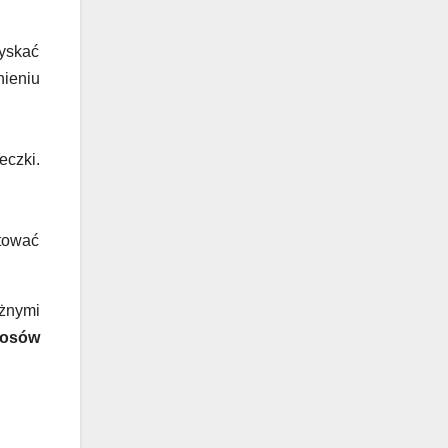
zyskać
nieniu
eczki.
ntować
óżnymi
łosów