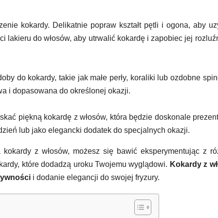
nie kokardy. Delikatnie popraw kształt pętli i ogona, aby u
i lakieru do włosów, aby utrwalić kokardę i zapobiec jej rozluź
by do kokardy, takie jak małe perły, koraliki lub ozdobne spin
wa i dopasowana do określonej okazji.
yskać piękną kokardę z włosów, która będzie doskonale preze
dzień lub jako elegancki dodatek do specjalnych okazji.
ia kokardy z włosów, możesz się bawić eksperymentując z r
kokardy, które dodadzą uroku Twojemu wyglądowi.
Kokardy z w
tywności
i dodanie elegancji do swojej fryzury.