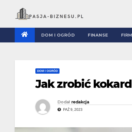
Skip
to
content
DOM I OGRÓD
FINANSE
FIR
DOM I OGRÓD
Jak zrobić kokar
Dodał
redakcja
PAŹ 9, 2023