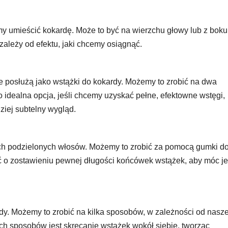
y umieścić kokardę. Może to być na wierzchu głowy lub z boku
zależy od efektu, jaki chcemy osiągnąć.
re posłużą jako wstążki do kokardy. Możemy to zrobić na dwa
 idealna opcja, jeśli chcemy uzyskać pełne, efektowne wstęgi,
iej subtelny wygląd.
ych podzielonych włosów. Możemy to zrobić za pomocą gumki d
ć o zostawieniu pewnej długości końcówek wstążek, aby móc je
dy. Możemy to zrobić na kilka sposobów, w zależności od nasze
ych sposobów jest skręcanie wstążek wokół siebie, tworząc