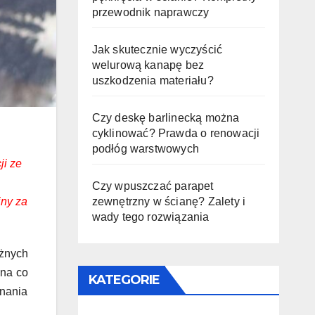
przewodnik naprawczy
Jak skutecznie wyczyścić
welurową kanapę bez
uszkodzenia materiału?
Czy deskę barlinecką można
cyklinować? Prawda o renowacji
podłóg warstwowych
ji ze
Czy wpuszczać parapet
zewnętrzny w ścianę? Zalety i
iny za
wady tego rozwiązania
óżnych
 na co
KATEGORIE
onania