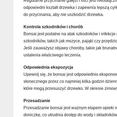
Regularne przycinanie gałęzi i liści jest nieodłą
odpowiedni kształt drzewka i zapewnia lepszą cyr
do przycinania, aby nie uszkodzić drzewka.
Kontrola szkodników i chorób
Bonsai jest podatne na atak szkodników i infekcj
szkodników, takich jak mszyce, pająki czy przędzi
Jeśli zauważysz objawy choroby, takie jak brunatne
ustalenia właściwego leczenia.
Odpowiednia ekspozycja
Upewnij się, że bonsai jest odpowiednio ekspon
słonecznego przez co najmniej kilka godzin dzien
które mogą przesuszyć drzewko. W okresie zimow
Przesadzanie
Przesadzanie bonsai jest ważnym etapem opieki n
doniczkę, co utrudnia dostęp do wody i składników