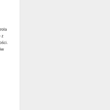
rola
 z
ości.
ków