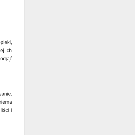
pieki,
ej ich
podjąć
wanie.
mierna
iści i