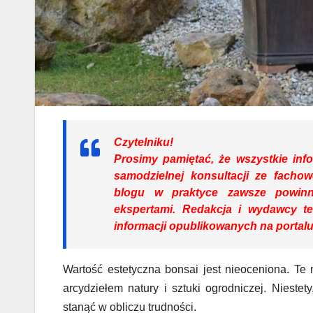
Czytelniku!
Prosimy pamiętać, że wszystkie info
samodzielnej konsultacji ze fach
blogu w praktyce zawsze powinn
ekspertami. Redakcja i wydawcy t
informacji opublikowanych na portalu
Wartość estetyczna bonsai jest nieoceniona. Te 
arcydziełem natury i sztuki ogrodniczej. Niest
stanąć w obliczu trudności.