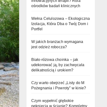
innowacyjnych terapii? Rola
ośrodków badań klinicznych
Wełna Celulozowa – Ekologiczna
Izolacja, Która Dba o Twój Dom i
Portfel
W jakich branżach wymagana
jest odzież robocza?
Biało-różowa choinka – jak
udekorować ją, by zachwycała
delikatnością i urokiem?
Czy warto obejrzeć „Listy do M
Pożegnania i Powroty” w kinie?
Czym wypełnić głębokie
pęknięcia w ścianie? Kompletny