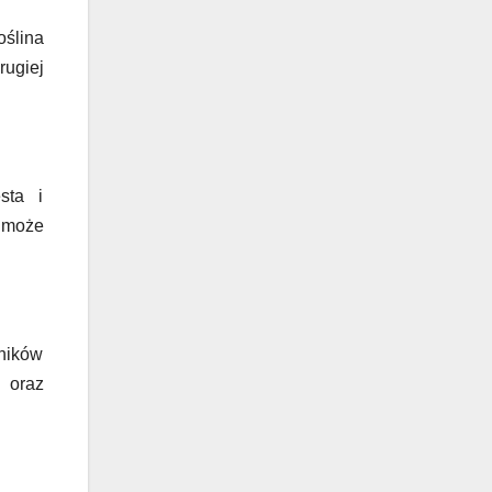
oślina
rugiej
sta i
 może
ników
i oraz