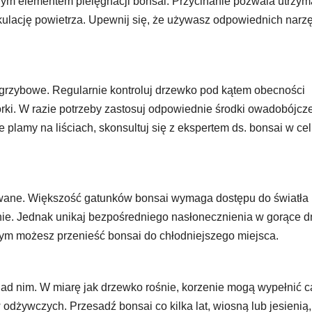
cznym elementem pielęgnacji bonsai. Przycinanie pozwala utrzy
kulację powietrza. Upewnij się, że używasz odpowiednich narz
e grzybowe. Regularnie kontroluj drzewko pod kątem obecności
orki. W razie potrzeby zastosuj odpowiednie środki owadobójcze
 plamy na liściach, skonsultuj się z ekspertem ds. bonsai w ce
owane. Większość gatunków bonsai wymaga dostępu do światła
nie. Jednak unikaj bezpośredniego nasłonecznienia w gorące dn
ym możesz przenieść bonsai do chłodniejszego miejsca.
ad nim. W miarę jak drzewko rośnie, korzenie mogą wypełnić c
 odżywczych. Przesadź bonsai co kilka lat, wiosną lub jesienią,