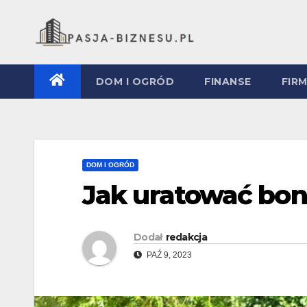
Skip
to
content
DOM I OGRÓD
FINANSE
FIR
DOM I OGRÓD
Jak uratować bon
Dodał
redakcja
PAŹ 9, 2023