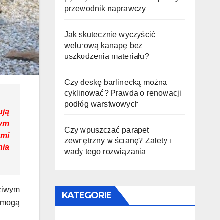
przewodnik naprawczy
Jak skutecznie wyczyścić
welurową kanapę bez
uszkodzenia materiału?
Czy deskę barlinecką można
cyklinować? Prawda o renowacji
podłóg warstwowych
ują
zym
Czy wpuszczać parapet
ymi
zewnętrzny w ścianę? Zalety i
nia
wady tego rozwiązania
dziwym
KATEGORIE
e mogą