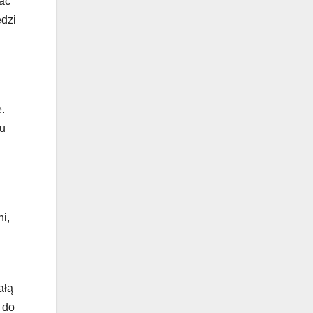
mać
ędzi
.
lu
i,
ałą
 do