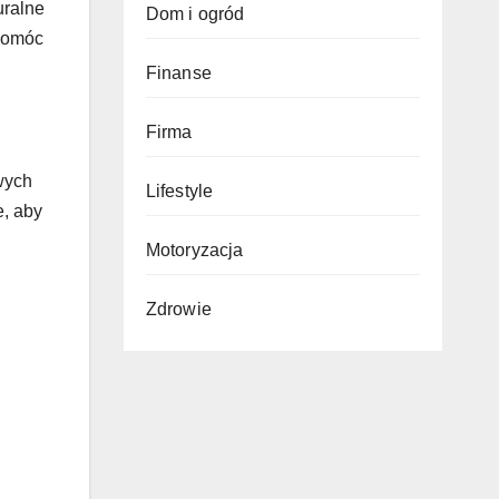
uralne
Dom i ogród
pomóc
Finanse
Firma
wych
Lifestyle
e, aby
Motoryzacja
Zdrowie