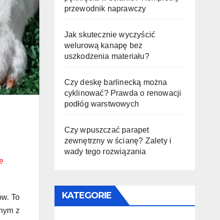
przewodnik naprawczy
Jak skutecznie wyczyścić
welurową kanapę bez
uszkodzenia materiału?
Czy deskę barlinecką można
cyklinować? Prawda o renowacji
podłóg warstwowych
Czy wpuszczać parapet
zewnętrzny w ścianę? Zalety i
wady tego rozwiązania
e
KATEGORIE
ów. To
dnym z