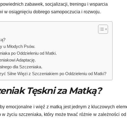
owiednich zabawek, socjalizacji, treningu i wsparcia
i w osiągnięciu dobrego samopoczucia i rozwoju.
ką?
y u Młodych Psów.
iaka po Oddzieleniu od Matki.
eniakowi Adaptację.
lnego dla Szczeniaka.
ć Silne Więzi z Szczeniakiem po Oddzieleniu od Matki?
eniak Tęskni za Matką?
eby emocjonalne i więź z matką jest jednym z kluczowych ele
p w życiu szczeniaka, który może trwać różnie w zależności od