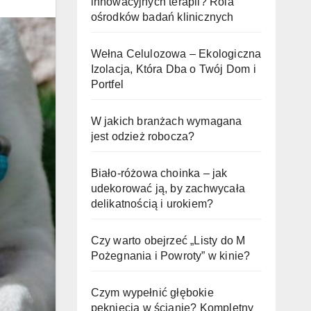
innowacyjnych terapii? Rola
ośrodków badań klinicznych
Wełna Celulozowa – Ekologiczna
Izolacja, Która Dba o Twój Dom i
Portfel
W jakich branżach wymagana
jest odzież robocza?
Biało-różowa choinka – jak
udekorować ją, by zachwycała
delikatnością i urokiem?
Czy warto obejrzeć „Listy do M
Pożegnania i Powroty” w kinie?
Czym wypełnić głębokie
pęknięcia w ścianie? Kompletny