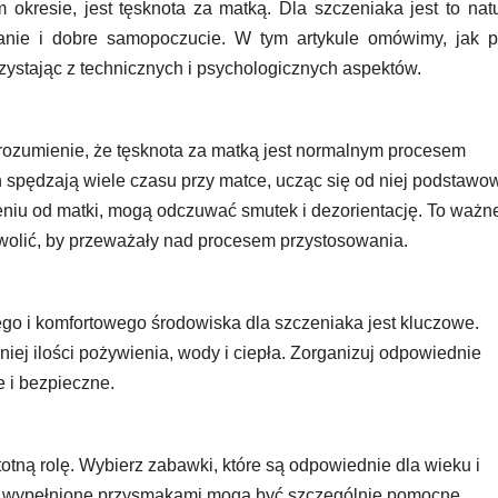
okresie, jest tęsknota za matką. Dla szczeniaka jest to nat
anie i dobre samopoczucie. W tym artykule omówimy, jak 
zystając z technicznych i psychologicznych aspektów.
rozumienie, że tęsknota za matką jest normalnym procesem
spędzają wiele czasu przy matce, ucząc się od niej podstawo
eniu od matki, mogą odczuwać smutek i dezorientację. To ważn
zwolić, by przeważały nad procesem przystosowania.
go i komfortowego środowiska dla szczeniaka jest kluczowe.
iej ilości pożywienia, wody i ciepła. Zorganizuj odpowiednie
e i bezpieczne.
ną rolę. Wybierz zabawki, które są odpowiednie dla wieku i
te wypełnione przysmakami mogą być szczególnie pomocne,