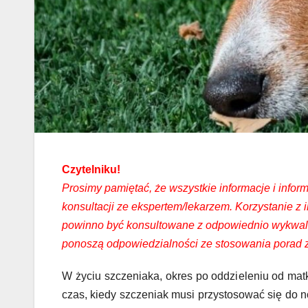
Czytelniku!
Prosimy pamiętać, że wszystkie informacje i info
konsultacji ze ekspertem/lekarzem. Korzystanie z
powinno być konsultowane z odpowiednio wykwali
ponoszą odpowiedzialności ze stosowania porad 
W życiu szczeniaka, okres po oddzieleniu od matk
czas, kiedy szczeniak musi przystosować się do 