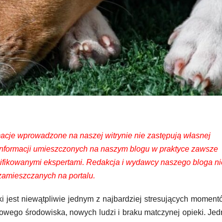
rmacje wprowadzone na naszej witrynie nie zastępują własnej
 informacji umieszczonych na naszym blogu w praktyce zawsze
fikowanymi ekspertami. Redakcja i wydawcy naszego bloga ni
zamieszczanych na portalu.
i jest niewątpliwie jednym z najbardziej stresujących moment
nowego środowiska, nowych ludzi i braku matczynej opieki. Je