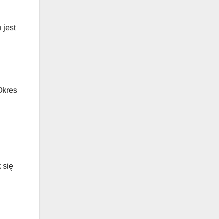
 jest
Okres
 się