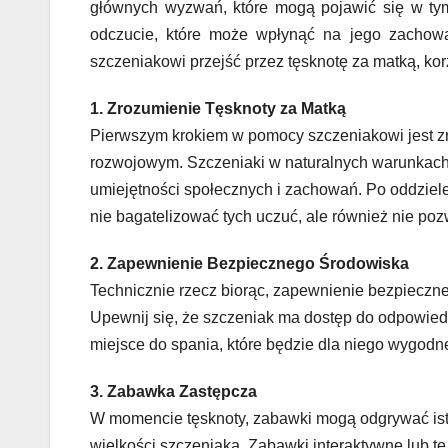
głównych wyzwań, które mogą pojawić się w tym 
odczucie, które może wpłynąć na jego zachow
szczeniakowi przejść przez tęsknotę za matką, kor
1. Zrozumienie Tęsknoty za Matką
Pierwszym krokiem w pomocy szczeniakowi jest z
rozwojowym. Szczeniaki w naturalnych warunkach 
umiejętności społecznych i zachowań. Po oddziel
nie bagatelizować tych uczuć, ale również nie po
2. Zapewnienie Bezpiecznego Środowiska
Technicznie rzecz biorąc, zapewnienie bezpieczne
Upewnij się, że szczeniak ma dostęp do odpowiedn
miejsce do spania, które będzie dla niego wygodn
3. Zabawka Zastępcza
W momencie tęsknoty, zabawki mogą odgrywać istot
wielkości szczeniaka. Zabawki interaktywne lub 