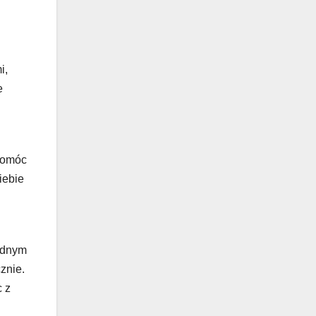
i,
e
pomóc
iebie
godnym
znie.
c z