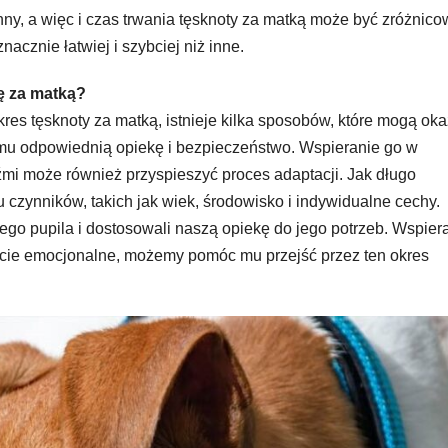
nny, a więc i czas trwania tęsknoty za matką może być zróżnico
acznie łatwiej i szybciej niż inne.
ę za matką?
res tęsknoty za matką, istnieje kilka sposobów, które mogą ok
mu odpowiednią opiekę i bezpieczeństwo. Wspieranie go w
źmi może również przyspieszyć proces adaptacji. Jak długo
u czynników, takich jak wiek, środowisko i indywidualne cechy.
ego pupila i dostosowali naszą opiekę do jego potrzeb. Wspier
arcie emocjonalne, możemy pomóc mu przejść przez ten okres