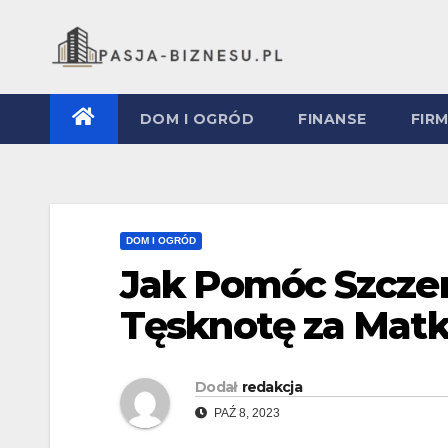
Skip
to
content
DOM I OGRÓD
FINANSE
FIR
DOM I OGRÓD
Jak Pomóc Szczen
Tęsknotę za Mat
Dodał
redakcja
PAŹ 8, 2023