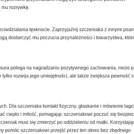
 mu rozrywkę.
zeciwdziałania tęsknocie. Zaprzyjaźnij szczeniaka z innymi psam
 mogą dostarczyć mu poczucia przynależności i towarzystwa, któr
tresura polega na nagradzaniu pozytywnego zachowania, może 
tylko rozwija jego umiejętności, ale także zwiększa pewność s
h. Dla szczeniaka kontakt fizyczny, głaskanie i mówienie ła
ć ciepło i miłość, pomagając szczeniakowi poczuć się bezpiec
zczeniak musi się zmierzyć po oddzieleniu od matki. Korzystają
my pomóc szczeniakowi przejść przez ten okres bez zbędnego