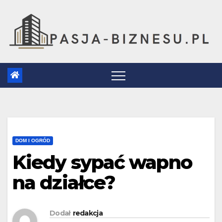
Skip
to
content
DOM I OGRÓD
Kiedy sypać wapno
na działce?
Dodał
redakcja