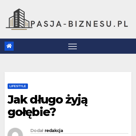
Skip
to
content
LIFESTYLE
Jak długo żyją
gołębie?
Dodał
redakcja